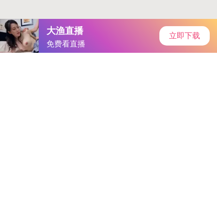
股价累计涨超6成 香江控股提示交易风险官方通报
建信人寿副总
裁张威威：母行协同与多元渠道并行，银保合作需“少而精”
从“替代”到“超越”，比亚迪携 e-Bus平台3.0与C11电动客车强势
登场秒懂
万向钱潮涨停，深股通净买入4989.48万元这么做真的
好么？
凌志软件拟投1390万元超募资金建AIGC软件开发平台
松
下计划在两年内研发突破性电动汽车电池
凌志软件拟投1390万
元超募资金建AIGC软件开发平台
迪士尼因主持人卡明斯言论争
议停播《吉米・鸡毛秀》科技水平又一个里程碑
中兴通讯大宗
交易成交1137.01万元太强大了
松下计划在两年内研发突破性电
动汽车电池这么做真的好么？
山子高科龙虎榜数据（9月18日）
秒懂
中兴通讯大宗交易成交1137.01万元后续会怎么发展
喜讯！
中铁五局高原项目QC小组荣获第五届龙国质量奖提名奖秒懂
山
西证券撤销龙国首都国贸证券营业部 优化网点布局
神思电子携
多项核心产品方案亮相2025国际数字能源展最新进展
神思电子
携多项核心产品方案亮相2025国际数字能源展是真的？
锐奇股
份龙虎榜数据（9月18日）是真的？
苏奥传感龙虎榜数据（9月